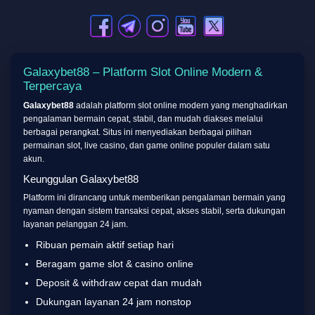
Galaxybet88 – Platform Slot Online Modern &
Terpercaya
Galaxybet88
adalah platform slot online modern yang menghadirkan
pengalaman bermain cepat, stabil, dan mudah diakses melalui
berbagai perangkat. Situs ini menyediakan berbagai pilihan
permainan slot, live casino, dan game online populer dalam satu
akun.
Keunggulan Galaxybet88
Platform ini dirancang untuk memberikan pengalaman bermain yang
nyaman dengan sistem transaksi cepat, akses stabil, serta dukungan
layanan pelanggan 24 jam.
Ribuan pemain aktif setiap hari
Beragam game slot & casino online
Deposit & withdraw cepat dan mudah
Dukungan layanan 24 jam nonstop