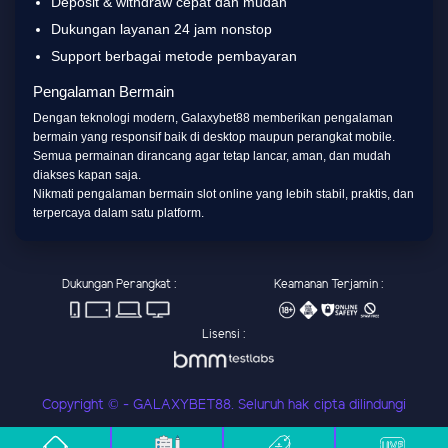
Deposit & withdraw cepat dan mudah
Dukungan layanan 24 jam nonstop
Support berbagai metode pembayaran
Pengalaman Bermain
Dengan teknologi modern, Galaxybet88 memberikan pengalaman
bermain yang responsif baik di desktop maupun perangkat mobile.
Semua permainan dirancang agar tetap lancar, aman, dan mudah
diakses kapan saja.
Nikmati pengalaman bermain slot online yang lebih stabil, praktis, dan
terpercaya dalam satu platform.
Dukungan Perangkat :
Keamanan Terjamin :
Lisensi :
Copyright © - GALAXYBET88. Seluruh hak cipta dilindungi