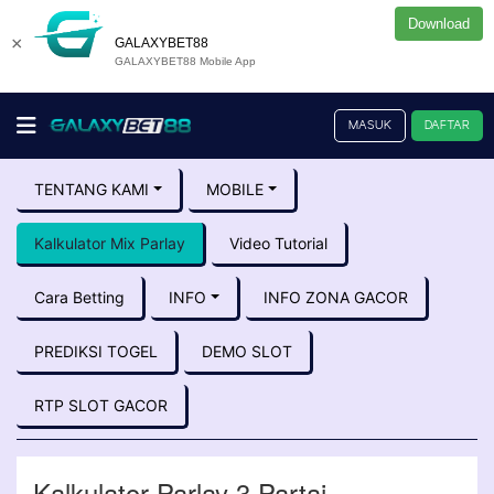
Download
×
GALAXYBET88
GALAXYBET88 Mobile App
MASUK
DAFTAR
TENTANG KAMI
MOBILE
Kalkulator Mix Parlay
Video Tutorial
Cara Betting
INFO
INFO ZONA GACOR
PREDIKSI TOGEL
DEMO SLOT
RTP SLOT GACOR