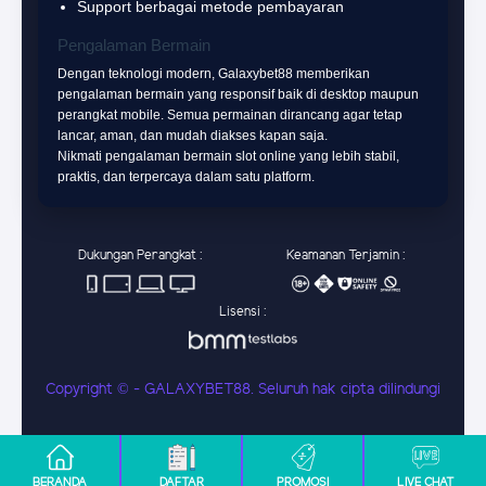
Support berbagai metode pembayaran
Pengalaman Bermain
Dengan teknologi modern, Galaxybet88 memberikan
pengalaman bermain yang responsif baik di desktop maupun
perangkat mobile. Semua permainan dirancang agar tetap
lancar, aman, dan mudah diakses kapan saja.
Nikmati pengalaman bermain slot online yang lebih stabil,
praktis, dan terpercaya dalam satu platform.
Dukungan Perangkat :
Keamanan Terjamin :
Lisensi :
Copyright © - GALAXYBET88. Seluruh hak cipta dilindungi
BERANDA
DAFTAR
PROMOSI
LIVE CHAT