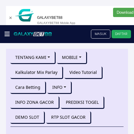
Download
×
GALAXYBET88
GALAXYBET88 Mobile App
MASUK
DAFTAR
TENTANG KAMI
MOBILE
Kalkulator Mix Parlay
Video Tutorial
Cara Betting
INFO
INFO ZONA GACOR
PREDIKSI TOGEL
DEMO SLOT
RTP SLOT GACOR