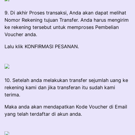
9. Di akhir Proses transaksi, Anda akan dapat melihat
Nomor Rekening tujuan Transfer. Anda harus mengirim
ke rekening tersebut untuk memproses Pembelian
Voucher anda.
Lalu klik KONFIRMASI PESANAN.
10. Setelah anda melakukan transfer sejumlah uang ke
rekening kami dan jika transferan itu sudah kami
terima.
Maka anda akan mendapatkan Kode Voucher di Email
yang telah terdaftar di akun anda.