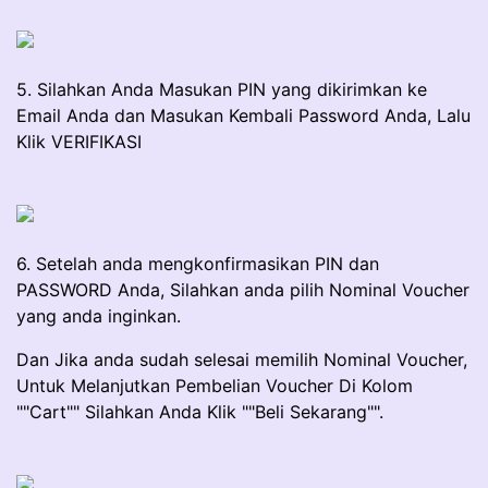
5. Silahkan Anda Masukan PIN yang dikirimkan ke
Email Anda dan Masukan Kembali Password Anda, Lalu
Klik VERIFIKASI
6. Setelah anda mengkonfirmasikan PIN dan
PASSWORD Anda, Silahkan anda pilih Nominal Voucher
yang anda inginkan.
Dan Jika anda sudah selesai memilih Nominal Voucher,
Untuk Melanjutkan Pembelian Voucher Di Kolom
""Cart"" Silahkan Anda Klik ""Beli Sekarang"".