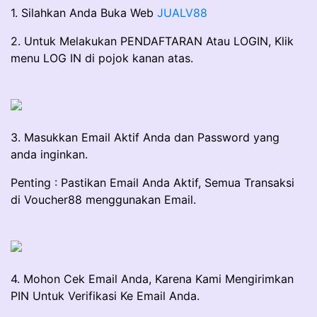
1. Silahkan Anda Buka Web
JUALV88
2. Untuk Melakukan PENDAFTARAN Atau LOGIN, Klik
menu LOG IN di pojok kanan atas.
3. Masukkan Email Aktif Anda dan Password yang
anda inginkan.
Penting : Pastikan Email Anda Aktif, Semua Transaksi
di Voucher88 menggunakan Email.
4. Mohon Cek Email Anda, Karena Kami Mengirimkan
PIN Untuk Verifikasi Ke Email Anda.