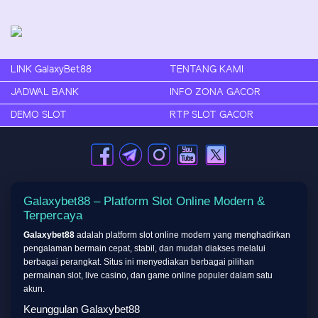
LINK GalaxyBet88
TENTANG KAMI
JADWAL BANK
INFO ZONA GACOR
DEMO SLOT
RTP SLOT GACOR
Galaxybet88 – Platform Slot Online Modern &
Terpercaya
Galaxybet88
adalah platform slot online modern yang menghadirkan
pengalaman bermain cepat, stabil, dan mudah diakses melalui
berbagai perangkat. Situs ini menyediakan berbagai pilihan
permainan slot, live casino, dan game online populer dalam satu
akun.
Keunggulan Galaxybet88